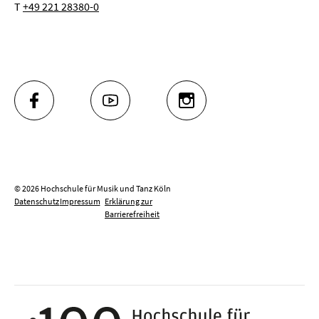
T
+49 221 28380-0
FACEBOOK
YOUTUBE
INSTAGRAM
© 2026 Hochschule für Musik und Tanz Köln
Datenschutz
Impressum
Erklärung zur
Barrierefreiheit
100 J