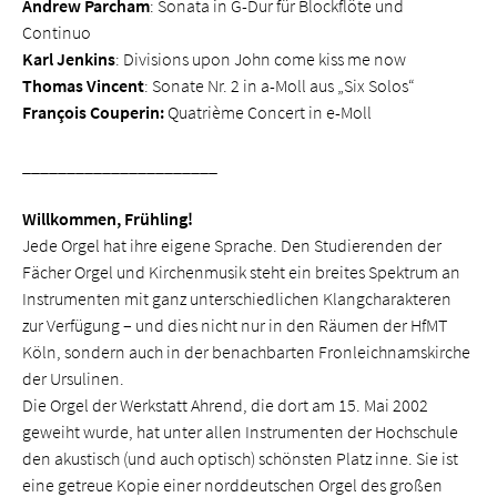
Andrew Parcham
: Sonata in G-Dur für Blockflöte und
Continuo
Karl Jenkins
: Divisions upon John come kiss me now
Thomas Vincent
: Sonate Nr. 2 in a-Moll aus „Six Solos“
François
Couperin:
Quatrième Concert in e-Moll
______________________
Willkommen, Frühling!
Jede Orgel hat ihre eigene Sprache. Den Studierenden der
Fächer Orgel und Kirchenmusik steht ein breites Spektrum an
Instrumenten mit ganz unterschiedlichen Klangcharakteren
zur Verfügung – und dies nicht nur in den Räumen der HfMT
Köln, sondern auch in der benachbarten Fronleichnamskirche
der Ursulinen.
Die Orgel der Werkstatt Ahrend, die dort am 15. Mai 2002
geweiht wurde, hat unter allen Instrumenten der Hochschule
den akustisch (und auch optisch) schönsten Platz inne. Sie ist
eine getreue Kopie einer norddeutschen Orgel des großen