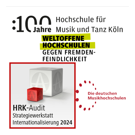
100 J
Weltoffene Hochsc
Die 