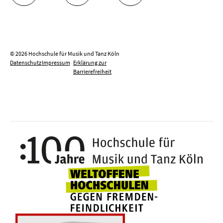
© 2026 Hochschule für Musik und Tanz Köln
Datenschutz
Impressum
Erklärung zur
Barrierefreiheit
100 J
Weltoffene Hochsc