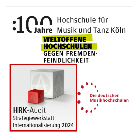
100 J
Weltoffene Hochsc
Die 