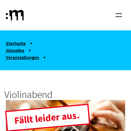
Springe zum Haupt-Inhalt
Hochschule für Musik und Tanz Köln
Menü
You are here:
Startseite
Aktuelles
Veranstaltungen
Violinabend
Violinabend
Fällt leider aus.