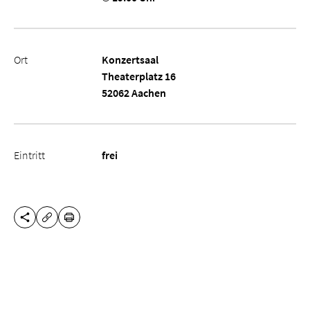
Ort
Konzertsaal
Theaterplatz 16
52062 Aachen
Eintritt
frei
DIESE SEITE TEILEN
DRUCKEN
URL KOPIEREN