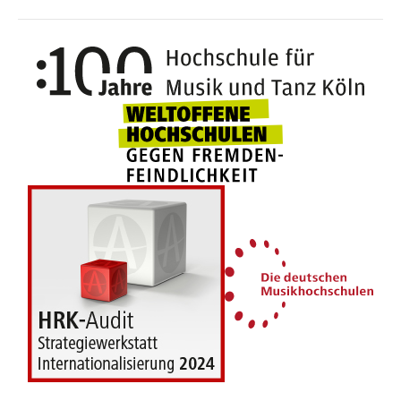
100 J
Weltoffene Hochsc
Die 