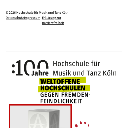
© 2026 Hochschule für Musik und Tanz Köln
Datenschutz
Impressum
Erklärung zur
Barrierefreiheit
100 J
Weltoffene Hochsc
Die 