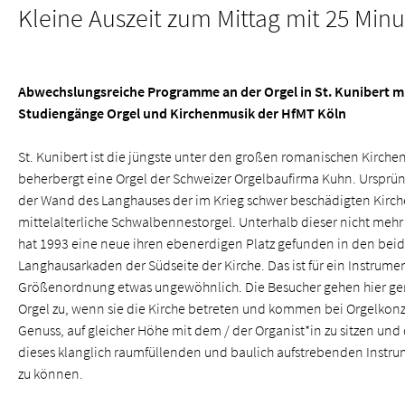
Kleine Auszeit zum Mittag mit 25 Min
Abwechslungsreiche Programme an der Orgel in St. Kunibert m
Studiengänge Orgel und Kirchenmusik der HfMT Köln
St. Kunibert ist die jüngste unter den großen romanischen Kirche
beherbergt eine Orgel der Schweizer Orgelbaufirma Kuhn. Ursprün
der Wand des Langhauses der im Krieg schwer beschädigten Kirch
mittelalterliche Schwalbennestorgel. Unterhalb dieser nicht meh
hat 1993 eine neue ihren ebenerdigen Platz gefunden in den beid
Langhausarkaden der Südseite der Kirche. Das ist für ein Instrume
Größenordnung etwas ungewöhnlich. Die Besucher gehen hier ge
Orgel zu, wenn sie die Kirche betreten und kommen bei Orgelkonz
Genuss, auf gleicher Höhe mit dem / der Organist*in zu sitzen un
dieses klanglich raumfüllenden und baulich aufstrebenden Inst
zu können.