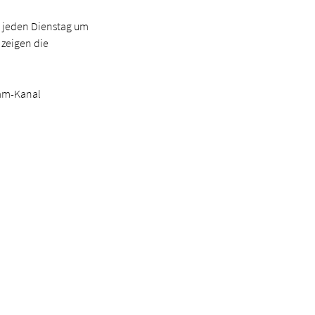
r, jeden Dienstag um
 zeigen die
ram-Kanal
 Köln