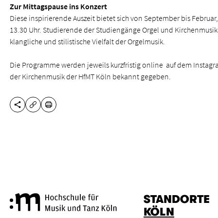
Zur Mittagspause ins Konzert
Diese inspirierende Auszeit bietet sich von September bis Februa
13.30 Uhr. Studierende der Studiengänge Orgel und Kirchenmusik
klangliche und stilistische Vielfalt der Orgelmusik.
Die Programme werden jeweils kurzfristig online auf dem Instag
der Kirchenmusik der HfMT Köln bekannt gegeben.
DIESE SEITE TEILEN
DRUCKEN
URL KOPIEREN
STANDORTE
Hochschule für Musik und Tanz
KÖLN