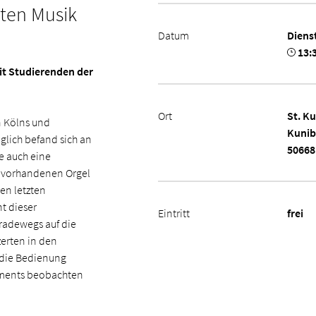
uten Musik
Datum
Diens
13:
it Studierenden der
Ort
St. K
n Kölns und
Kunib
glich befand sich an
50668
e auch eine
r vorhandenen Orgel
en letzten
nt dieser
Eintritt
frei
radewegs auf die
erten in den
d die Bedienung
ruments beobachten