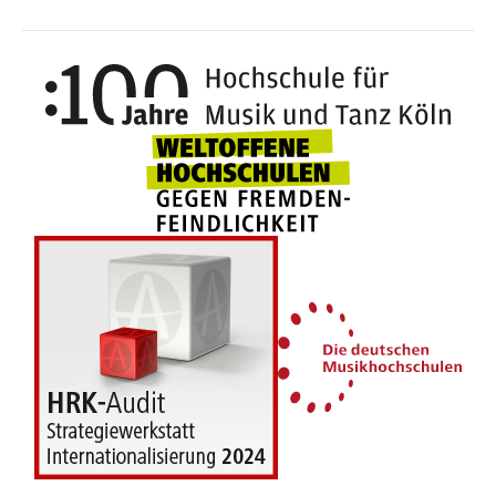
100 J
Weltoffene Hochsc
Die 