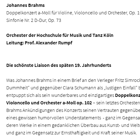
Johannes Brahms
Doppelkonzert a-Moll für Violine, Violoncello und Orchester, Op. 
Sinfonie Nr. 2 D-Dur, Op. 73
Orchester der Hochschule für Musik und Tanz Köln
Leitung: Prof. Alexander Rumpf
Die schönste Liaison des späten 19. Jahrhunderts
Was Johannes Brahms in einem Brief an den Verleger Fritz Simrock
Dummheit“ und gegenüber Clara Schumann als „lustigen Einfall“ 
entpuppt sich als sein wunderbares und einzigartiges
Doppelkonze
Violoncello und Orchester a-Moll op. 102
– sein letztes Orcheste
Brahms Ankündigungen des Konzerts seinen Vertrauten gegenüber
eines gewissen humorvollen Understatements - ganz im Gegensat
deren Werke in einem gedanklichen Überbau aus Kunst- und Welt
und ganz im Gegensatz zur Ernsthaftigkeit und Kraft seiner Musik.