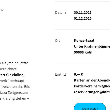
102
Datum
30.11.2023
01.12.2023
Ort
Konzertsaal
Unter Krahnenbäume
50668 Köln
 als „meine letzte
bezeichnet,
Eintritt
6,— €
rt für Violine,
Karten an der Abendk
rwerk überhaupt.
Fördervereinsmitglie
 zeichnen das Bild
reservierungen@hfmt-
z zu Zeitgenossen,
erklärung stehen –
Ticket kaufen