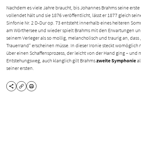
Nachdem es viele Jahre braucht, bis Johannes Brahms seine erste 
vollendet hält und sie 1876 veröffentlicht, lässt er 1877 gleich sein
Sinfonie Nr. 2 D-Dur op. 73 entsteht innerhalb eines heiteren So
am Wörthersee und wieder spielt Brahms mit den Erwartungen un
seinem Verleger als so mollig, melancholisch und traurig an, dass „
Trauerrand“ erscheinen müsse. In dieser Ironie steckt womöglich 
über einen Schaffensprozess, der leicht von der Hand ging – und n
Entstehungsweg, auch klanglich gilt Brahms
zweite Symphonie
al
seiner ersten.
DIESE SEITE TEILEN
DRUCKEN
URL KOPIEREN