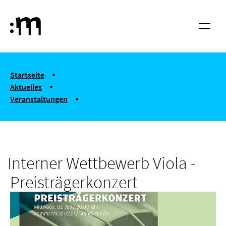
Springe zum Haupt-Inhalt
Hochschule für Musik und Tanz Köln
Menü
You are here:
Startseite
Aktuelles
Veranstaltungen
Interner Wettbewerb Viola - Preisträgerkonzert
Interner Wettbewerb Viola -
Preisträgerkonzert