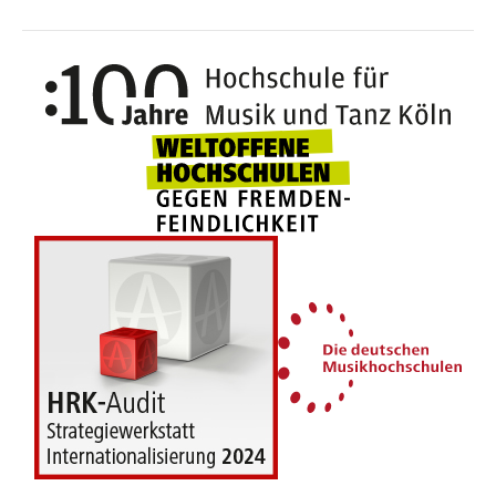
100 J
Weltoffene Hochsc
Die 