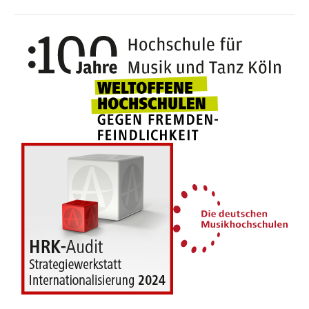
100 J
Weltoffene Hochsc
Die 