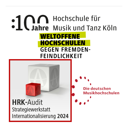
100 J
Weltoffene Hochsc
Die 