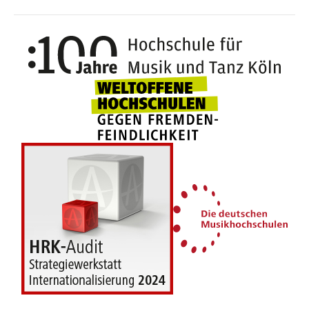
100 J
Weltoffene Hochsc
Die 