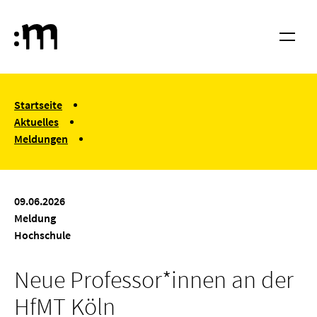
Springe zum Haupt-Inhalt
Hochschule für Musik und Tanz Köln
Menü
You are here:
Startseite
Aktuelles
Meldungen
Neue Professor*innen an der HfMT Köln
09.06.2026
Meldung
Hochschule
Neue Professor*innen an der
HfMT Köln