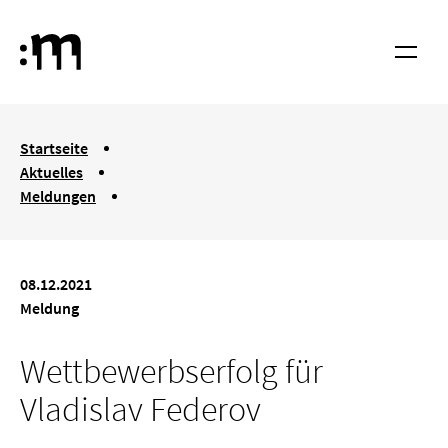
Springe zum Haupt-Inhalt
Hochschule für Musik und Tanz Köln
Menü
You are here:
Startseite
Aktuelles
Meldungen
Wettbewerbserfolg für Vladislav Federov
08.12.2021
Meldung
Wettbewerbserfolg für
Vladislav Federov