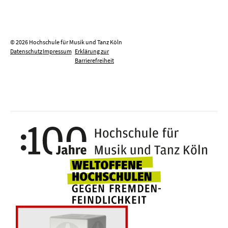
© 2026 Hochschule für Musik und Tanz Köln
Datenschutz
Impressum
Erklärung zur
Barrierefreiheit
100 J
Weltoffene Hochsc