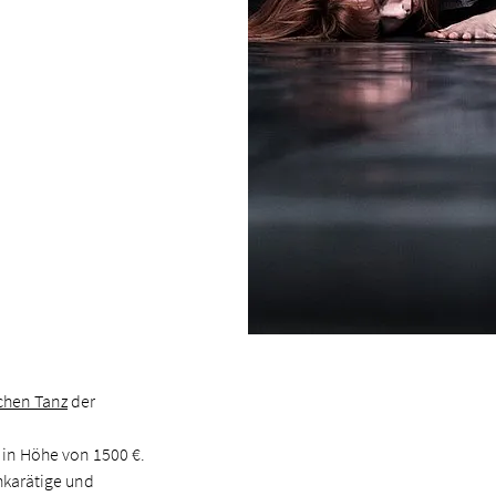
schen Tanz
der
in Höhe von 1500 €.
chkarätige und