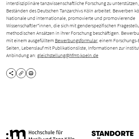
interdisziplinäre tanzwissenschaftliche Forschung zu unterstützen,
Beständen des Deutschen Tanzarchivs Köln arbeitet. Bewerben kö
Nationale und internationale, promovierte und promovierende
Wissenschaftler*innen, die sich mit genderspezifischen Fragestel
methodischen Ansätzen in ihrer Forschung beschäftigen. Bewerbu
mit einem ausgefülltem
Bewerbungsformular
, einem Forschungs-
Seiten, Lebenslauf mit Publikationsliste, Informationen zur instit
Anbindung an:
gleichstellung@hfmt-koeln.de
DIESE SEITE TEILEN
DRUCKEN
URL KOPIEREN
STANDORTE
Hochschule für Musik und Tanz