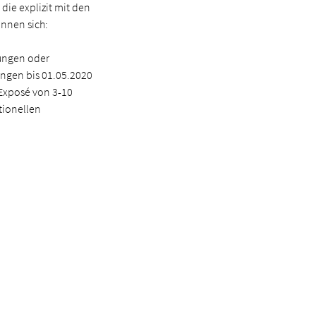
 die explizit mit den
nnen sich:
lungen oder
ngen bis 01.05.2020
Exposé von 3-10
utionellen
 Köln