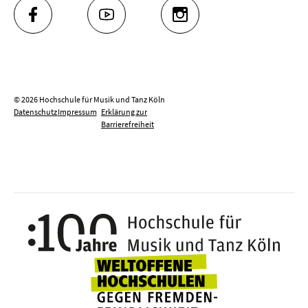
FACEBOOK
YOUTUBE
INSTAGRAM
© 2026 Hochschule für Musik und Tanz Köln
Datenschutz
Impressum
Erklärung zur
Barrierefreiheit
100 J
Weltoffene Hochsc