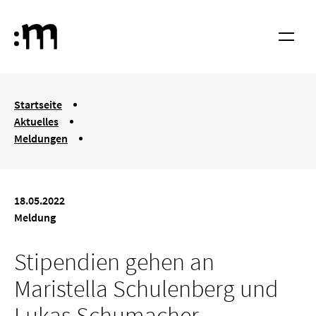
Springe zum Haupt-Inhalt
Hochschule für Musik und Tanz Köln
Menü
You are here:
Startseite
Aktuelles
Meldungen
Stipendien gehen an Maristella Schulenberg und Lukas Schum
18.05.2022
Meldung
Stipendien gehen an
Maristella Schulenberg und
Lukas Schumacher