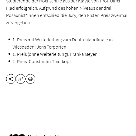
Studierende der Hochschule aus der Klasse von Prof. Ulrich
Flad erfolgreich. Aufgrund des hohen Niveaus der drei
Posaunist*innen entschied die Jury, den Ersten Preis zweimal
zu vergeben.
1. Preis mit Weiterleitung zum Deutschlandfinale in
Wiesbaden: Jens Terporten
1. Preis (ohne Weiterleitung): Franka Meyer
2. Preis: Constantin Thierkopf
DIESE SEITE TEILEN
DRUCKEN
URL KOPIEREN