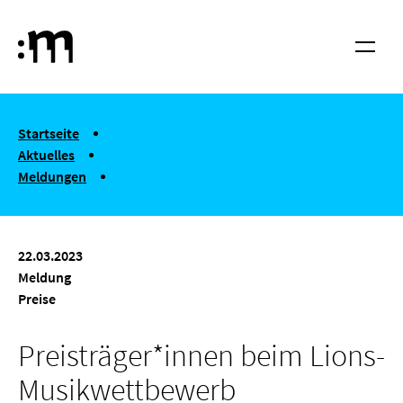
Springe zum Haupt-Inhalt
Hochschule für Musik und Tanz Köln
Menü
You are here:
Startseite
Aktuelles
Meldungen
Preisträger*innen beim Lions-Musik­wettbewerb
22.03.2023
Meldung
Preise
Preisträger*innen beim Lions-
Musik­wettbewerb