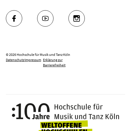
FACEBOOK
YOUTUBE
INSTAGRAM
© 2026 Hochschule für Musik und Tanz Köln
Datenschutz
Impressum
Erklärung zur
Barrierefreiheit
100 J
Weltoffene Hochsc