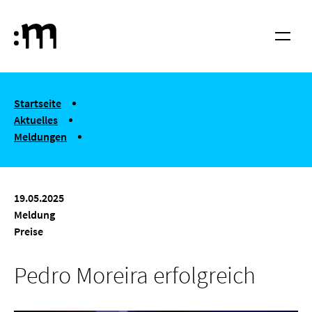
Springe zum Haupt-Inhalt
Hochschule für Musik und Tanz Köln
Menü
You are here:
Startseite
Aktuelles
Meldungen
Pedro Moreira erfolgreich
19.05.2025
Meldung
Preise
Pedro Moreira erfolgreich