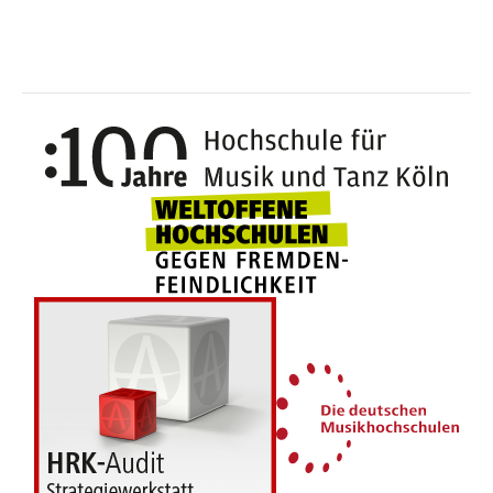
100 J
Weltoffene Hochsc
Die 