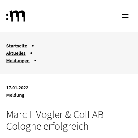
Springe zum Haupt-Inhalt
Hochschule für Musik und Tanz Köln
Menü
You are here:
Startseite
Aktuelles
Meldungen
Marc L Vogler & ColLAB Cologne erfolgreich
17.01.2022
Meldung
Marc L Vogler & ColLAB
Cologne erfolgreich