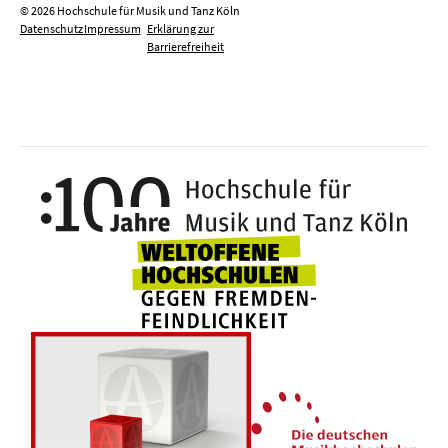
© 2026 Hochschule für Musik und Tanz Köln
Datenschutz
Impressum
Erklärung zur
Barrierefreiheit
100 J
Weltoffene Hochsc
Die 