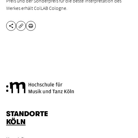
Preis und der Sonderpreis für die beste Interpretation des
Werkes erhält
ColLAB Cologne.
DIESE SEITE TEILEN
DRUCKEN
URL KOPIEREN
Hochschule für Musik und Tanz
STANDORTE
KÖLN