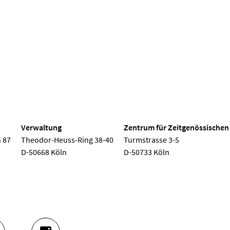
 Köln
Verwaltung
Zentrum für Zeitgenössischen
 87
Theodor-Heuss-Ring 38-40
Turmstrasse 3-5
D-50668 Köln
D-50733 Köln