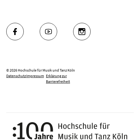
FACEBOOK
YOUTUBE
INSTAGRAM
© 2026 Hochschule für Musik und Tanz Köln
Datenschutz
Impressum
Erklärung zur
Barrierefreiheit
100 J