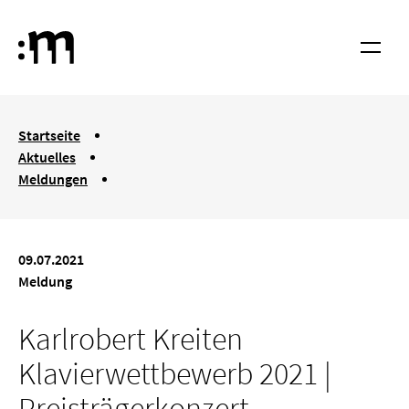
Springe zum Haupt-Inhalt
Hochschule für Musik und Tanz Köln
Menü
You are here:
Startseite
Aktuelles
Meldungen
Karlrobert Kreiten Klavierwettbewerb 2021 | Preisträgerkonzer
09.07.2021
Meldung
Karlrobert Kreiten
Klavierwettbewerb 2021 |
Preisträgerkonzert