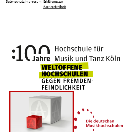
Datenschutz
Impressum
Erklärung zur
Barrierefreiheit
100 J
Weltoffene Hochsc
Die 