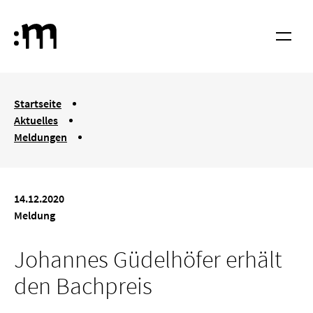
Springe zum Haupt-Inhalt
Hochschule für Musik und Tanz Köln
Menü
You are here:
Startseite
Aktuelles
Meldungen
Johannes Güdelhöfer erhält den Bachpreis
14.12.2020
Meldung
Johannes Güdelhöfer erhält
den Bachpreis