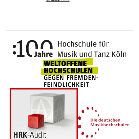
100 J
Weltoffene Hochsc
Die 