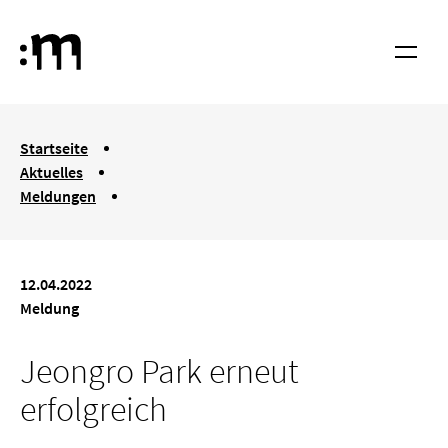
Springe zum Haupt-Inhalt
Hochschule für Musik und Tanz Köln
Menü
You are here:
Startseite
Aktuelles
Meldungen
Jeongro Park erneut erfolgreich
12.04.2022
Meldung
Jeongro Park erneut
erfolgreich