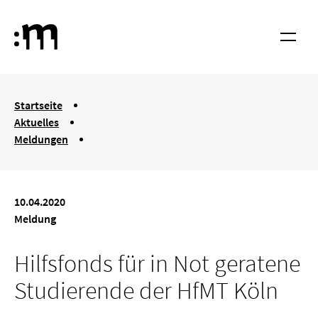
Springe zum Haupt-Inhalt
Hochschule für Musik und Tanz Köln
Menü
You are here:
Startseite
Aktuelles
Meldungen
Hilfsfonds für in Not geratene Studierende der HfMT Köln
10.04.2020
Meldung
Hilfsfonds für in Not geratene
Studierende der HfMT Köln