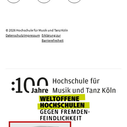
© 2026 Hochschule für Musik und Tanz Köln
Datenschutz
Impressum
Erklärung zur
Barrierefreiheit
100 J
Weltoffene Hochsc