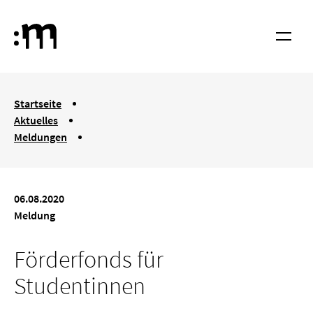
Springe zum Haupt-Inhalt
Hochschule für Musik und Tanz Köln
Menü
You are here:
Startseite
Aktuelles
Meldungen
Förderfonds für Studentinnen
06.08.2020
Meldung
Förderfonds für
Studentinnen