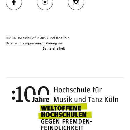
FACEBOOK
YOUTUBE
INSTAGRAM
© 2026 Hochschule für Musik und Tanz Köln
Datenschutz
Impressum
Erklärung zur
Barrierefreiheit
100 J
Weltoffene Hochsc