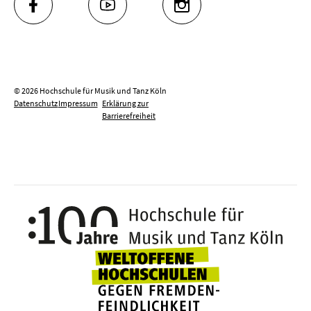
FACEBOOK
YOUTUBE
INSTAGRAM
© 2026 Hochschule für Musik und Tanz Köln
Datenschutz
Impressum
Erklärung zur
Barrierefreiheit
100 J
Weltoffene Hochsc