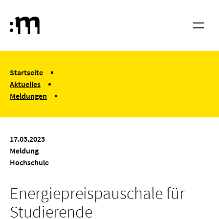
Springe zum Haupt-Inhalt
Hochschule für Musik und Tanz Köln
Menü
You are here:
Startseite
Aktuelles
Meldungen
Energiepreispauschale für Studierende
17.03.2023
Meldung
Hochschule
Energiepreispauschale für
Studierende