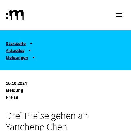
Springe zum Haupt-Inhalt
Hochschule für Musik und Tanz Köln
Menü
You are here:
Startseite
Aktuelles
Meldungen
Drei Preise gehen an Yancheng Chen
16.10.2024
Meldung
Preise
Drei Preise gehen an
Yancheng Chen