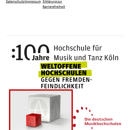
Datenschutz
Impressum
Erklärung zur
Barrierefreiheit
100 J
Weltoffene Hochsc
Die 