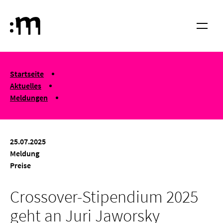
Springe zum Haupt-Inhalt
Hochschule für Musik und Tanz Köln
Menü
You are here:
Startseite
Aktuelles
Meldungen
Crossover-Stipendium 2025 geht an Juri Jaworsky
25.07.2025
Meldung
Preise
Crossover-Stipendium 2025
geht an Juri Jaworsky