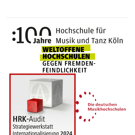
100 J
Weltoffene Hochsc
Die 