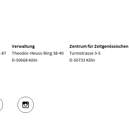
 Köln
Verwaltung
Zentrum für Zeitgenössischen
 87
Theodor-Heuss-Ring 38-40
Turmstrasse 3-5
D-50668 Köln
D-50733 Köln
UTUBE
INSTAGRAM