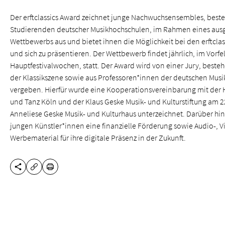
Der erftclassics Award zeichnet junge Nachwuchsensembles, best
Studierenden deutscher Musikhochschulen, im Rahmen eines aus
Wettbewerbs aus und bietet ihnen die Möglichkeit bei den erftclas
und sich zu präsentieren. Der Wettbewerb findet jährlich, im Vorfe
Hauptfestivalwochen, statt. Der Award wird von einer Jury, beste
der Klassikszene sowie aus Professoren*innen der deutschen Mus
vergeben. Hierfür wurde eine Kooperationsvereinbarung mit der H
und Tanz Köln und der Klaus Geske Musik- und Kulturstiftung am 22
Anneliese Geske Musik- und Kulturhaus unterzeichnet. Darüber hin
jungen Künstler*innen eine finanzielle Förderung sowie Audio-, 
Werbematerial für ihre digitale Präsenz in der Zukunft.
DIESE SEITE TEILEN
DRUCKEN
URL KOPIEREN