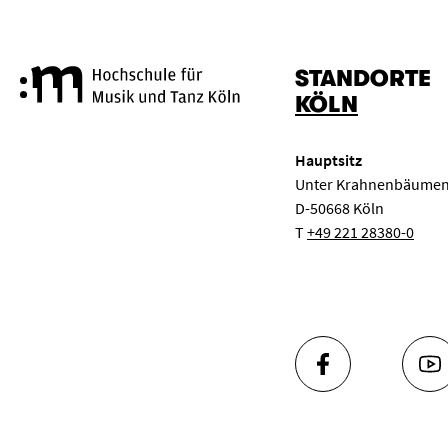
STANDORTE
Hochschule für Musik und Tanz
KÖLN
Hauptsitz
Unter Krahnenbäumen
D-50668 Köln
T
+49 221 28380-0
FACEBOOK
YO