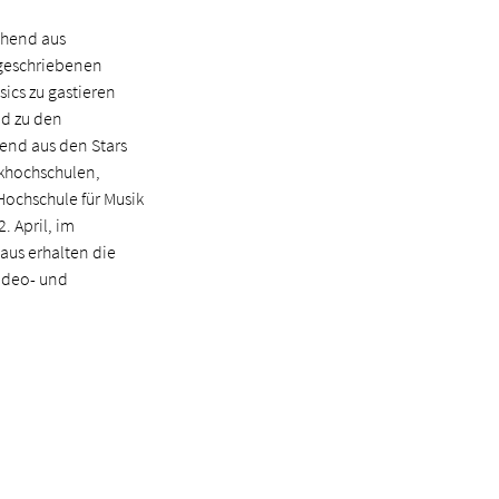
ehend aus
geschriebenen
sics zu gastieren
ld zu den
hend aus den Stars
ikhochschulen,
ochschule für Musik
. April, im
aus erhalten die
Video- und