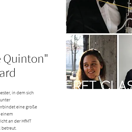
e Quinton"
ward
ster, in dem sich
unter
erbindet eine große
u einem
icht an der HfMT
l betreut.