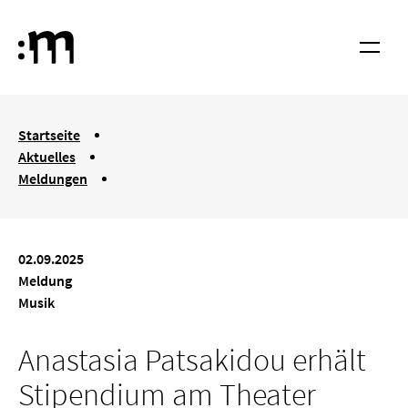
Springe zum Haupt-Inhalt
Hochschule für Musik und Tanz Köln
Menü
You are here:
Startseite
Aktuelles
Meldungen
Anastasia Patsakidou erhält Stipendium am Theater Aachen
02.09.2025
Meldung
Musik
Anastasia Patsakidou erhält
Stipendium am Theater