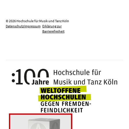
© 2026 Hochschule für Musik und Tanz Köln
Datenschutz
Impressum
Erklärung zur
Barrierefreiheit
100 J
Weltoffene Hochsc