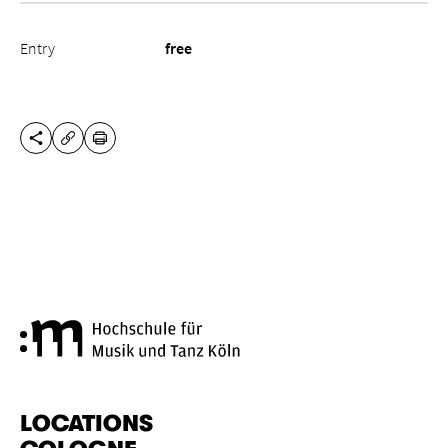
Entry
free
SHARE THIS PAGE
PRINT
COPY URL
Cologne University of Music a
LOCATIONS