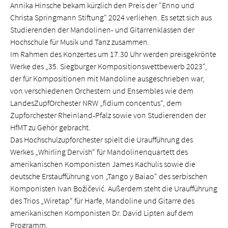
Annika Hinsche bekam kürzlich den Preis der "Enno und
Christa Springmann Stiftung" 2024 verliehen. Es setzt sich aus
Studierenden der Mandolinen- und Gitarrenklassen der
Hochschule für Musik und Tanz zusammen.
Im Rahmen des Konzertes um 17.30 Uhr werden preisgekrönte
Werke des „35. Siegburger Kompositionswettbewerb 2023“,
der für Kompositionen mit Mandoline ausgeschrieben war,
von verschiedenen Orchestern und Ensembles wie dem
LandesZupfOrchester NRW „fidium concentus“, dem
Zupforchester Rheinland-Pfalz sowie von Studierenden der
HfMT zu Gehör gebracht.
Das Hochschulzupforchester spielt die Uraufführung des
Werkes „Whirling Dervish“ für Mandolinenquartett des
amerikanischen Komponisten James Kachulis sowie die
deutsche Erstaufführung von „Tango y Baiao“ des serbischen
Komponisten Ivan Božičević. Außerdem steht die Uraufführung
des Trios „Wiretap“ für Harfe, Mandoline und Gitarre des
amerikanischen Komponisten Dr. David Lipten auf dem
Programm.