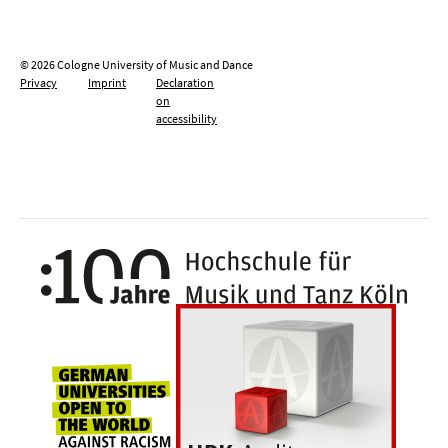
© 2026 Cologne University of Music and Dance
Privacy
Imprint
Declaration
on
accessibility
100 y
Universities for openness, tolerance an