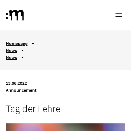
Skip to main content
Cologne University of Music and Dance
Menu
You are here:
Homepage
News
News
Tag der Lehre
13.06.2022
Announcement
Tag der Lehre