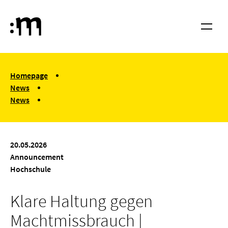
Skip to main content
Cologne University of Music and Dance
Menu
You are here:
Homepage
News
News
Klare Haltung gegen Machtmissbrauch | Stellungnahme der RK
20.05.2026
Announcement
Hochschule
Klare Haltung gegen
Machtmissbrauch |