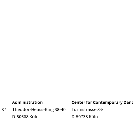
nd Dance
Administration
Center for Contemporary Dan
 87
Theodor-Heuss-Ring 38-40
Turmstrasse 3-5
D-50668 Köln
D-50733 Köln