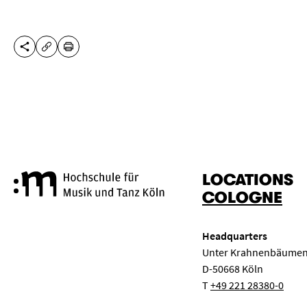
SHARE THIS PAGE
PRINT
COPY URL
LOCATIONS
Cologne University of Music a
COLOGNE
Headquarters
Unter Krahnenbäumen
D-50668 Köln
T
+49 221 28380-0