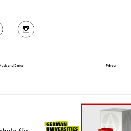
UTUBE
INSTAGRAM
 Music and Dance
Privacy
Universities for openness
100 years Hochschule für Musik und Tanz Kö