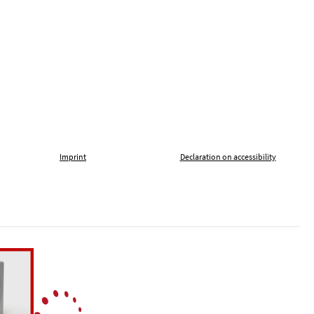
Imprint
Declaration on accessibility
, tolerance and against xenophobia
German Music Universities
ln