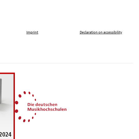
Imprint
Declaration on accessibility
, tolerance and against xenophobia
German Music Universities
ln