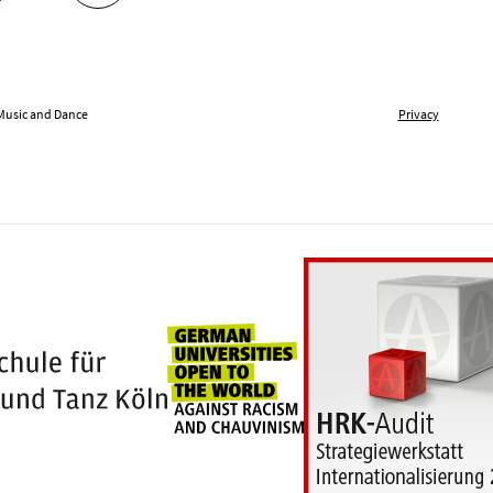
 Music and Dance
Privacy
Universities for openness
100 years Hochschule für Musik und Tanz Kö