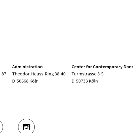
nd Dance
Administration
Center for Contemporary Dan
 87
Theodor-Heuss-Ring 38-40
Turmstrasse 3-5
D-50668 Köln
D-50733 Köln
UTUBE
INSTAGRAM