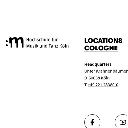
LOCATIONS
Cologne University of Music a
COLOGNE
Headquarters
Unter Krahnenbäumen
D-50668 Köln
T
+49 221 28380-0
FACEBOOK
YO