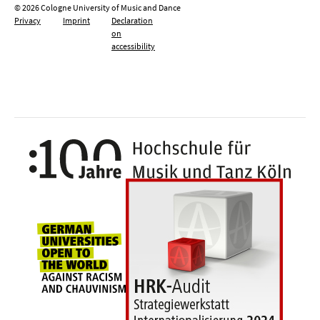
© 2026 Cologne University of Music and Dance
Privacy
Imprint
Declaration
on
accessibility
100 y
Universities for openness, tolerance an