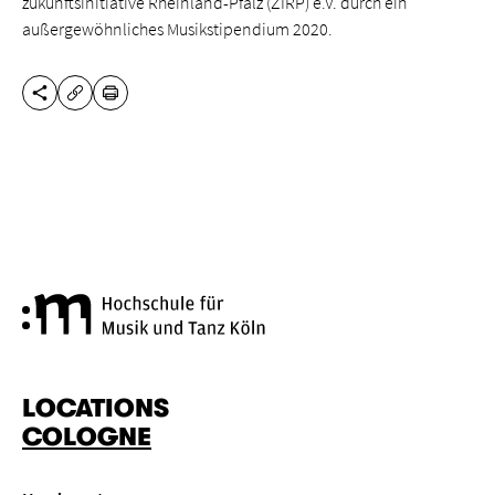
zukunftsinitiative Rheinland-Pfalz (ZIRP) e.V. durch ein
außergewöhnliches Musikstipendium 2020.
SHARE THIS PAGE
PRINT
COPY URL
Cologne University of Music a
LOCATIONS
COLOGNE