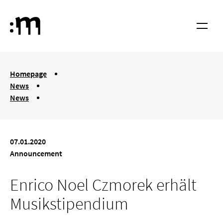
Skip to main content
Cologne University of Music and Dance
Menu
You are here:
Homepage
News
News
Enrico Noel Czmorek erhält Musikstipendium
07.01.2020
Announcement
Enrico Noel Czmorek erhält
Musikstipendium