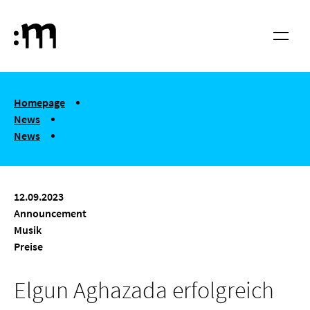
Skip to main content
Cologne University of Music and Dance
Menu
You are here:
Homepage
News
News
Elgun Aghazada erfolgreich
12.09.2023
Announcement
Musik
Preise
Elgun Aghazada erfolgreich