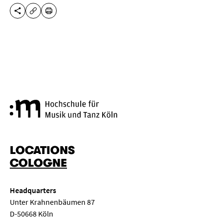
SHARE THIS PAGE
PRINT
COPY URL
Cologne University of Music a
LOCATIONS
COLOGNE
Headquarters
Unter Krahnenbäumen 87
D-50668 Köln