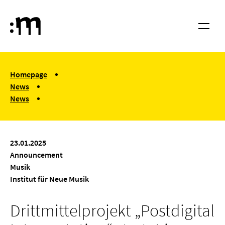
Skip to main content
Cologne University of Music and Dance
Menu
You are here:
Homepage
News
News
Drittmittelprojekt „Postdigital Interpretation“ startet im April
23.01.2025
Announcement
Musik
Institut für Neue Musik
Drittmittelprojekt „Postdigital