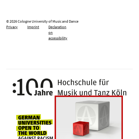
© 2026 Cologne University of Music and Dance
Privacy
Imprint
Declaration
on
accessibility
100 y
Universities for openness, tolerance an