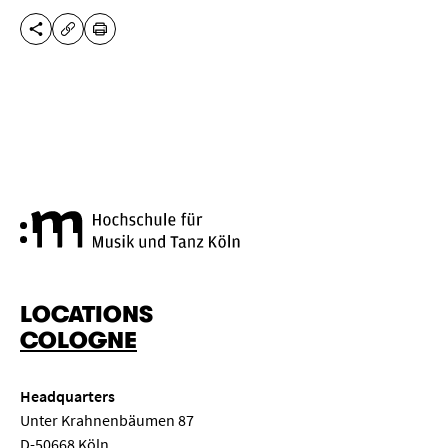
SHARE THIS PAGE
PRINT
COPY URL
Cologne University of Music a
LOCATIONS
COLOGNE
Headquarters
Unter Krahnenbäumen 87
D-50668 Köln