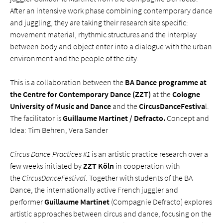
After an intensive work phase combining contemporary dance
and juggling, they are taking their research site specific:
movement material, rhythmic structures and the interplay
between body and object enter into a dialogue with the urban
environment and the people of the city.
This is a collaboration between the
BA Dance programme at
the Centre for Contemporary Dance (ZZT)
at the
Cologne
University of Music and Dance
and the
CircusDanceFestiva
l.
The facilitator is
Guillaume Martinet / Defracto.
Concept and
Idea: Tim Behren, Vera Sander
Circus Dance Practices #1
is an artistic practice research over a
few weeks initiated by
ZZT Köln
in cooperation with
the
CircusDanceFestival
. Together with students of the BA
Dance, the internationally active French juggler and
performer
Guillaume Martinet
(Compagnie Defracto) explores
artistic approaches between circus and dance, focusing on the