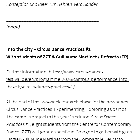
Konzeption und Idee: Tim Behren, Vera Sander
_____________________________________
(engl.)
Into the City – Circus Dance Practices #1
With students of ZZT & Guillaume Martinet / Defracto (FR)
Further Information:
https://www.circus-dance-
festival.de/en/programme-2026/campus-performance-into-
the-city-circus-dance-practices-1/
At the end of the two-week research phase for the new series
Circus Dance Practices: Experimenting, Exploring as part of
the campus project in this year`s edition
Circus Dance
Practices #1,
eight students from the Centre for Contemporary
Dance (ZZT) will go site specific in Cologne together with guest
juggler Guillaume Martinet from the Compagnie DeFracto.