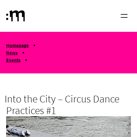
Skip to main content
Cologne University of Music and Dance
Menu
You are here:
Homepage
News
Events
Into the City – Circus Dance Practices #1
Into the City – Circus Dance
Practices #1