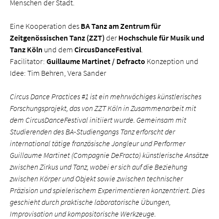
Menschen der Stadt.
Eine Kooperation des
BA Tanz am Zentrum für
Zeitgenössischen Tanz (ZZT)
der
Hochschule für Musik und
Tanz Köln
und dem
CircusDanceFestival
.
Facilitator:
Guillaume Martinet / Defracto
Konzeption und
Idee: Tim Behren, Vera Sander
Circus Dance Practices #1 ist ein mehrwöchiges künstlerisches
Forschungsprojekt, das von ZZT Köln in Zusammenarbeit mit
dem CircusDanceFestival initiiert wurde. Gemeinsam mit
Studierenden des BA-Studiengangs Tanz erforscht der
international tätige französische Jongleur und Performer
Guillaume Martinet (Compagnie DeFracto) künstlerische Ansätze
zwischen Zirkus und Tanz, wobei er sich auf die Beziehung
zwischen Körper und Objekt sowie zwischen technischer
Präzision und spielerischem Experimentieren konzentriert. Dies
geschieht durch praktische laboratorische Übungen,
Improvisation und kompositorische Werkzeuge.