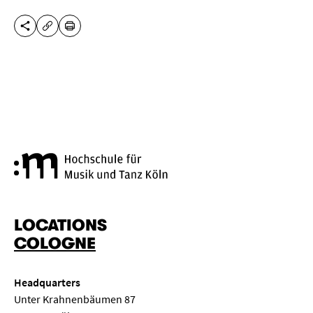
SHARE THIS PAGE
PRINT
COPY URL
Cologne University of Music a
LOCATIONS
COLOGNE
Headquarters
Unter Krahnenbäumen 87