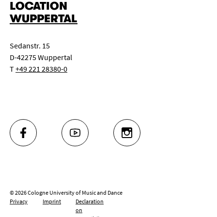
LOCATION
WUPPERTAL
Sedanstr. 15
D-42275 Wuppertal
T
+49 221 28380-0
FACEBOOK
YOUTUBE
INSTAGRAM
© 2026 Cologne University of Music and Dance
Privacy
Imprint
Declaration
on