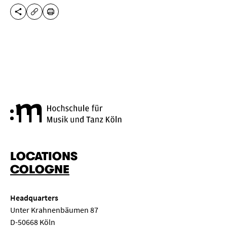
SHARE THIS PAGE
PRINT
COPY URL
Cologne University of Music a
LOCATIONS
COLOGNE
Headquarters
Unter Krahnenbäumen 87
D-50668 Köln