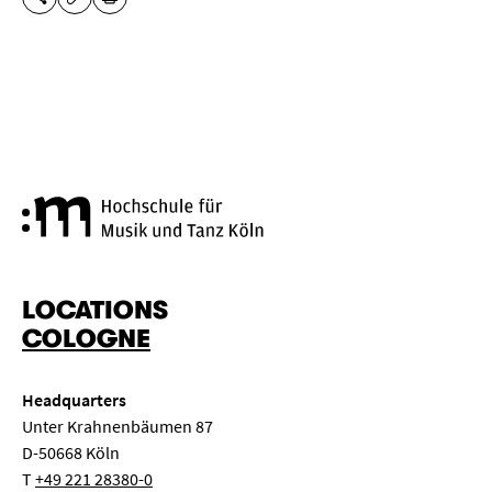
SHARE THIS PAGE
PRINT
COPY URL
Cologne University of Music a
LOCATIONS
COLOGNE
Headquarters
Unter Krahnenbäumen 87
D-50668 Köln
T
+49 221 28380-0