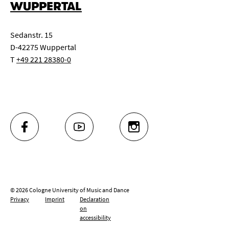
WUPPERTAL
Sedanstr. 15
D-42275 Wuppertal
T
+49 221 28380-0
FACEBOOK
YOUTUBE
INSTAGRAM
© 2026 Cologne University of Music and Dance
Privacy
Imprint
Declaration
on
accessibility