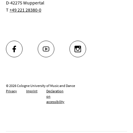
D-42275 Wuppertal
T
+49 221 28380-0
FACEBOOK
YOUTUBE
INSTAGRAM
© 2026 Cologne University of Music and Dance
Privacy
Imprint
Declaration
on
accessibility