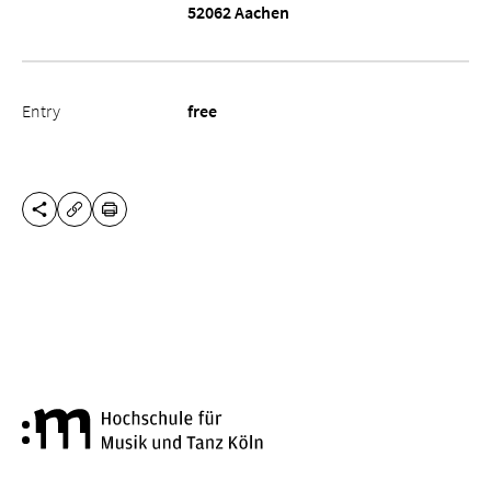
52062 Aachen
Entry
free
SHARE THIS PAGE
PRINT
COPY URL
Cologne University of Music a