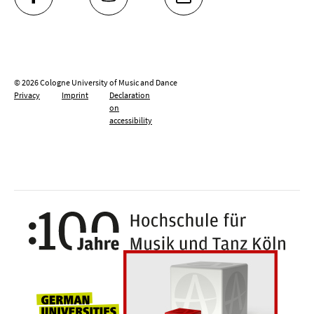
FACEBOOK
YOUTUBE
INSTAGRAM
© 2026 Cologne University of Music and Dance
Privacy
Imprint
Declaration
on
accessibility
100 y
Universities for openness, tolerance an