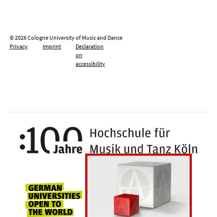
© 2026 Cologne University of Music and Dance
Privacy
Imprint
Declaration
on
accessibility
100 y
Universities for openness, tolerance an