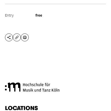
Entry
free
SHARE THIS PAGE
PRINT
COPY URL
Cologne University of Music a
LOCATIONS