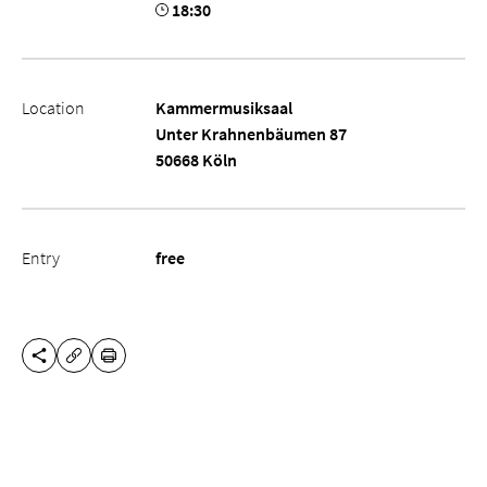
18:30
Location
Kammermusiksaal
Unter Krahnenbäumen 87
50668 Köln
Entry
free
SHARE THIS PAGE
PRINT
COPY URL