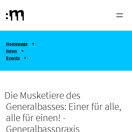
Skip to main content
Cologne University of Music and Dance
Menu
You are here:
Homepage
News
Events
Die Musketiere des Generalbasses: Einer für alle, alle für eine
Die Musketiere des
Generalbasses: Einer für alle,
alle für einen! -
Generalbasspraxis