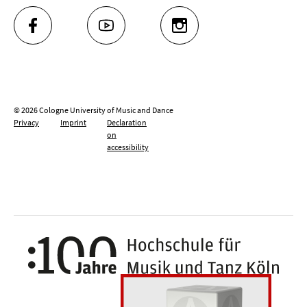
FACEBOOK
YOUTUBE
INSTAGRAM
© 2026 Cologne University of Music and Dance
Privacy
Imprint
Declaration
on
accessibility
100 y