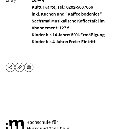
Entry
26.— €
KulturKarte, Tel.: 0202-5637666
inkl. Kuchen und "Kaffee bodenlos"
Sechsmal Musikalische Kaffeetafel im
Abonnement: 127 €
Kinder bis 14 Jahre: 50% Ermäßigung
Kinder bis 4 Jahre: Freier Eintritt
SHARE THIS PAGE
PRINT
COPY URL
Cologne University of Music a